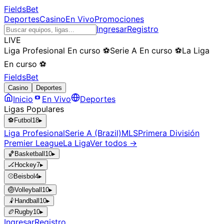
FieldsBet
Deportes
Casino
En Vivo
Promociones
Ingresar
Registro
LIVE
Liga Profesional
En curso
⚽
Serie A
En curso
⚽
La Liga
En curso
⚽
FieldsBet
Casino
Deportes
Inicio
En Vivo
Deportes
Ligas Populares
⚽
Futbol
18
▸
Liga Profesional
Serie A (Brazil)
MLS
Primera División
Premier League
La Liga
Ver todos →
🏀
Basketball
10
▸
🏒
Hockey
7
▸
⚾
Beisbol
4
▸
🏐
Volleyball
10
▸
🤾
Handball
10
▸
🏉
Rugby
10
▸
Ingresar
Registro