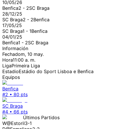
10/05/26
Benfica
2
-
2
SC Braga
28/12/25
SC Braga
2
-
2
Benfica
17/05/25
SC Braga
1
-
1
Benfica
04/01/25
Benfica
1
-
2
SC Braga
Información
Fecha
dom, 10 may.
Hora
11:00 a. m.
Liga
Primeira Liga
Estadio
Estádio do Sport Lisboa e Benfica
Equipos
Benfica
#
2
•
80
pts
SC Braga
#
4
•
66
pts
Últimos Partidos
W
@
Estoril
3-1