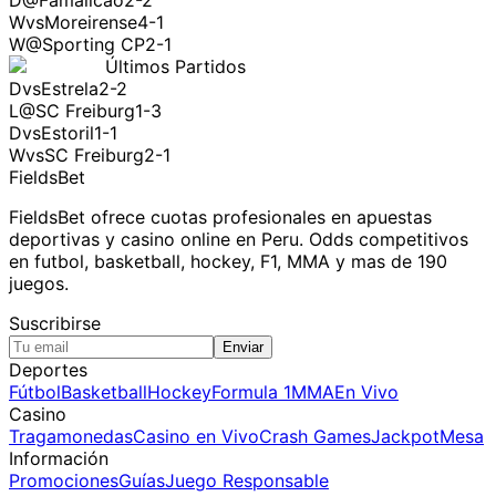
D
@
Famalicao
2-2
W
vs
Moreirense
4-1
W
@
Sporting CP
2-1
Últimos Partidos
D
vs
Estrela
2-2
L
@
SC Freiburg
1-3
D
vs
Estoril
1-1
W
vs
SC Freiburg
2-1
FieldsBet
FieldsBet ofrece cuotas profesionales en apuestas
deportivas y casino online en Peru. Odds competitivos
en futbol, basketball, hockey, F1, MMA y mas de 190
juegos.
Suscribirse
Enviar
Deportes
Fútbol
Basketball
Hockey
Formula 1
MMA
En Vivo
Casino
Tragamonedas
Casino en Vivo
Crash Games
Jackpot
Mesa
Información
Promociones
Guías
Juego Responsable