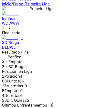
Inicio
/
Futbol
/
Primeira Liga
Primeira Liga
Benfica
W
D
W
W
W
2
-
2
Finalizado
SC Braga
D
L
D
W
L
Resultado Final
1 -
Benfica
-
X - Empate
-
2 -
SC Braga
-
Posición en Liga
2
Posición
4
80
Puntos
66
25
Victorias
19
5
Empates
9
4
Derrotas
6
56
Dif. Goles
25
Últimos Enfrentamientos (
4
)