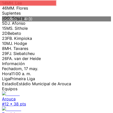
14
M
H. Lee
46
M
M. Flores
Suplentes
1
G
G. Souza
Tondela
(3-4-3)
5
D
J. Afonso
15
M
S. Sithole
2
D
Bebeto
23
F
B. Kimpioka
10
M
J. Hodge
8
M
H. Tavares
29
F
J. Siebatcheu
26
F
A. van der Heide
Información
Fecha
dom, 17 may.
Hora
11:00 a. m.
Liga
Primeira Liga
Estadio
Estádio Municipal de Arouca
Equipos
Arouca
#
12
•
38
pts