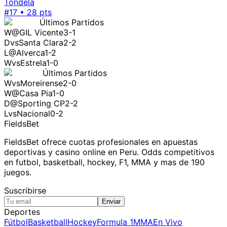
Tondela
#
17
•
28
pts
Últimos Partidos
W
@
GIL Vicente
3-1
D
vs
Santa Clara
2-2
L
@
Alverca
1-2
W
vs
Estrela
1-0
Últimos Partidos
W
vs
Moreirense
2-0
W
@
Casa Pia
1-0
D
@
Sporting CP
2-2
L
vs
Nacional
0-2
FieldsBet
FieldsBet ofrece cuotas profesionales en apuestas
deportivas y casino online en Peru. Odds competitivos
en futbol, basketball, hockey, F1, MMA y mas de 190
juegos.
Suscribirse
Enviar
Deportes
Fútbol
Basketball
Hockey
Formula 1
MMA
En Vivo