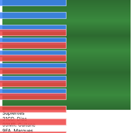
Suplentes
31
G
D. Dias
99
M
R. Guitane
9
F
A. Marques