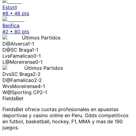
Estoril
#
8
•
46
pts
Benfica
#
2
•
80
pts
Últimos Partidos
D
@
Alverca
1-1
D
@
SC Braga
1-1
L
vs
Famalicao
0-1
L
@
Moreirense
0-1
Últimos Partidos
D
vs
SC Braga
2-2
D
@
Famalicao
2-2
W
vs
Moreirense
4-1
W
@
Sporting CP
2-1
FieldsBet
FieldsBet ofrece cuotas profesionales en apuestas
deportivas y casino online en Peru. Odds competitivos
en futbol, basketball, hockey, F1, MMA y mas de 190
juegos.