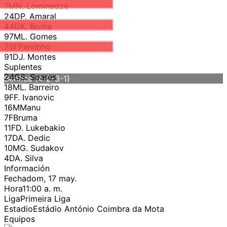
7
M
N. Lominadze
24
D
P. Amaral
44
D
K. Boma
97
M
L. Gomes
70
F
Peixinho
91
D
J. Montes
Suplentes
24
G
S. Soares
Benfica
(4-2-3-1)
18
M
L. Barreiro
9
F
F. Ivanovic
16
M
Manu
7
F
Bruma
11
F
D. Lukebakio
17
D
A. Dedic
10
M
G. Sudakov
4
D
A. Silva
Información
Fecha
dom, 17 may.
Hora
11:00 a. m.
Liga
Primeira Liga
Estadio
Estádio António Coimbra da Mota
Equipos