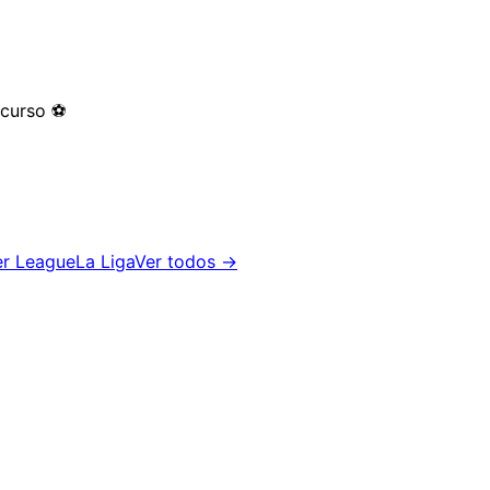
 curso
⚽
er League
La Liga
Ver todos →