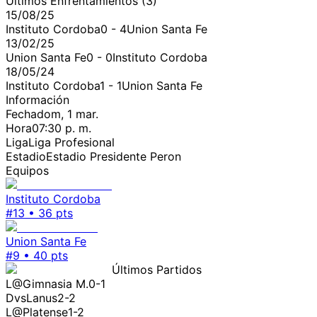
Últimos Enfrentamientos (
3
)
15/08/25
Instituto Cordoba
0
-
4
Union Santa Fe
13/02/25
Union Santa Fe
0
-
0
Instituto Cordoba
18/05/24
Instituto Cordoba
1
-
1
Union Santa Fe
Información
Fecha
dom, 1 mar.
Hora
07:30 p. m.
Liga
Liga Profesional
Estadio
Estadio Presidente Peron
Equipos
Instituto Cordoba
#
13
•
36
pts
Union Santa Fe
#
9
•
40
pts
Últimos Partidos
L
@
Gimnasia M.
0-1
D
vs
Lanus
2-2
L
@
Platense
1-2