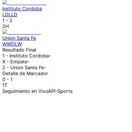
Instituto Cordoba
L
D
L
L
D
1
-
2
2H
Union Santa Fe
W
W
D
L
W
Resultado Final
1 -
Instituto Cordoba
-
X - Empate
-
2 -
Union Santa Fe
-
Detalle de Marcador
0 - 1
1T
Seguimiento en Vivo
API-Sports