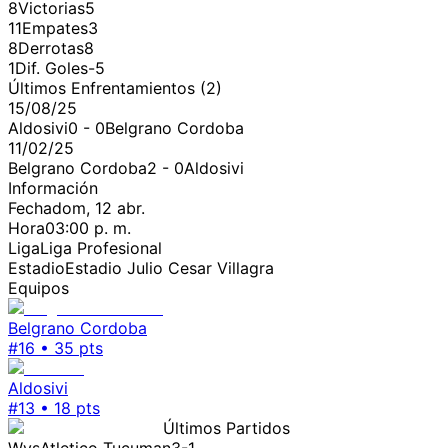
8
Victorias
5
11
Empates
3
8
Derrotas
8
1
Dif. Goles
-5
Últimos Enfrentamientos (
2
)
15/08/25
Aldosivi
0
-
0
Belgrano Cordoba
11/02/25
Belgrano Cordoba
2
-
0
Aldosivi
Información
Fecha
dom, 12 abr.
Hora
03:00 p. m.
Liga
Liga Profesional
Estadio
Estadio Julio Cesar Villagra
Equipos
Belgrano Cordoba
#
16
•
35
pts
Aldosivi
#
13
•
18
pts
Últimos Partidos