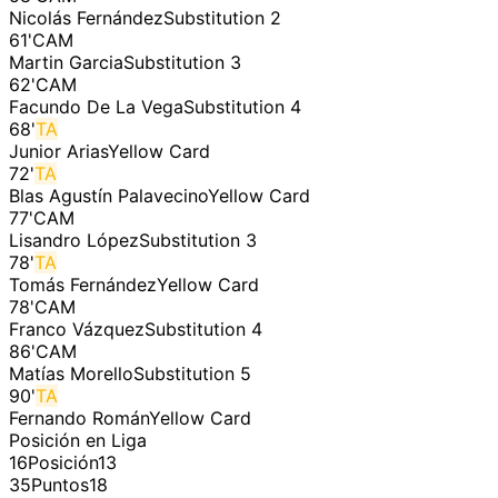
Nicolás Fernández
Substitution 2
61
'
CAM
Martin Garcia
Substitution 3
62
'
CAM
Facundo De La Vega
Substitution 4
68
'
TA
Junior Arias
Yellow Card
72
'
TA
Blas Agustín Palavecino
Yellow Card
77
'
CAM
Lisandro López
Substitution 3
78
'
TA
Tomás Fernández
Yellow Card
78
'
CAM
Franco Vázquez
Substitution 4
86
'
CAM
Matías Morello
Substitution 5
90
'
TA
Fernando Román
Yellow Card
Posición en Liga
16
Posición
13
35
Puntos
18