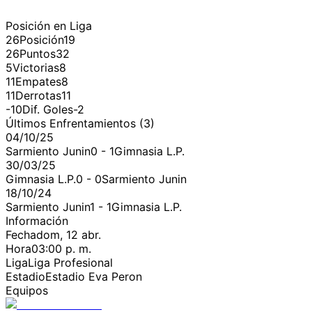
Posición en Liga
26
Posición
19
26
Puntos
32
5
Victorias
8
11
Empates
8
11
Derrotas
11
-10
Dif. Goles
-2
Últimos Enfrentamientos (
3
)
04/10/25
Sarmiento Junin
0
-
1
Gimnasia L.P.
30/03/25
Gimnasia L.P.
0
-
0
Sarmiento Junin
18/10/24
Sarmiento Junin
1
-
1
Gimnasia L.P.
Información
Fecha
dom, 12 abr.
Hora
03:00 p. m.
Liga
Liga Profesional
Estadio
Estadio Eva Peron
Equipos