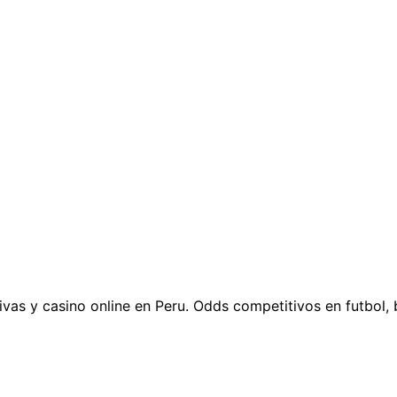
ivas y casino online en Peru. Odds competitivos en futbol,