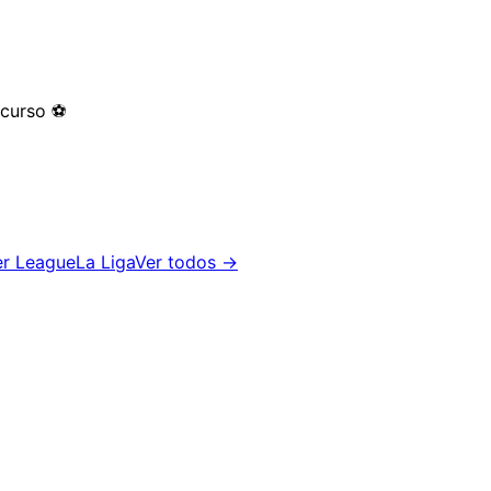
 curso
⚽
er League
La Liga
Ver todos →