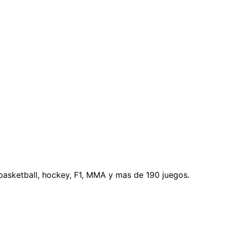
 basketball, hockey, F1, MMA y mas de 190 juegos.