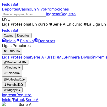
FieldsBet
Deportes
Casino
En Vivo
Promociones
Ingresar
Registro
LIVE
Liga Profesional
En curso
⚽
Serie A
En curso
⚽
La Liga
En
FieldsBet
Casino
Deportes
Inicio
En Vivo
Deportes
Ligas Populares
⚽
Futbol
18
▸
Liga Profesional
Serie A (Brazil)
MLS
Primera División
Premi
🏀
Basketball
10
▸
🏒
Hockey
7
▸
⚾
Beisbol
4
▸
🏐
Volleyball
10
▸
🤾
Handball
10
▸
🏉
Rugby
10
▸
Ingresar
Registro
Inicio
/
Futbol
/
Serie A
Serie A