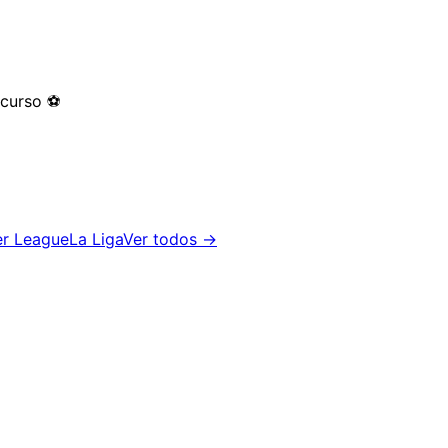
 curso
⚽
er League
La Liga
Ver todos →