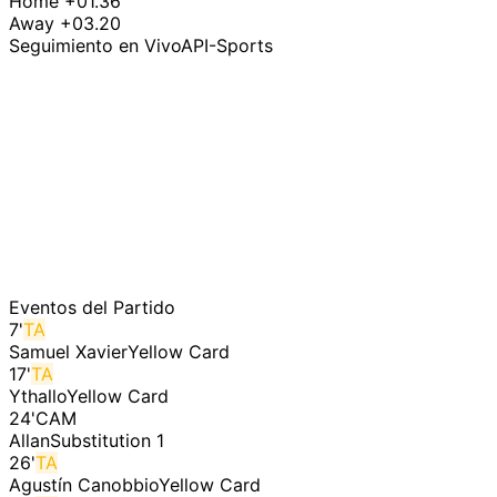
Home +0
1.36
Away +0
3.20
Seguimiento en Vivo
API-Sports
Eventos del Partido
7
'
TA
Samuel Xavier
Yellow Card
17
'
TA
Ythallo
Yellow Card
24
'
CAM
Allan
Substitution 1
26
'
TA
Agustín Canobbio
Yellow Card