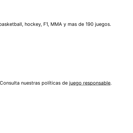
 basketball, hockey, F1, MMA y mas de 190 juegos.
Consulta nuestras políticas de
juego responsable
.