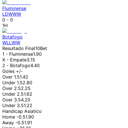
Fluminense
L
D
W
W
W
0
-
0
1H
Botafogo
W
L
L
W
W
Resultado Final
10Bet
1 -
Fluminense
1.90
X - Empate
3.15
2 -
Botafogo
4.40
Goles +/-
Over 1.5
1.42
Under 1.5
2.80
Over 2.5
2.25
Under 2.5
1.62
Over 3.5
4.20
Under 3.5
1.22
Handicap Asiatico
Home -0.5
1.90
Away -0.5
1.91