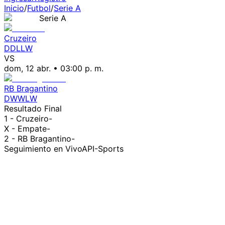
Inicio
/
Futbol
/
Serie A
Serie A
Cruzeiro
D
D
L
L
W
VS
dom, 12 abr.
•
03:00 p. m.
RB Bragantino
D
W
W
L
W
Resultado Final
1 -
Cruzeiro
-
X - Empate
-
2 -
RB Bragantino
-
Seguimiento en Vivo
API-Sports