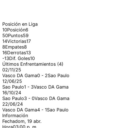
Posición en Liga
10
Posición
6
50
Puntos
59
14
Victorias
17
8
Empates
8
16
Derrotas
13
-13
Dif. Goles
10
Últimos Enfrentamientos (
4
)
02/11/25
Vasco DA Gama
0
-
2
Sao Paulo
12/06/25
Sao Paulo
1
-
3
Vasco DA Gama
16/10/24
Sao Paulo
3
-
0
Vasco DA Gama
22/06/24
Vasco DA Gama
4
-
1
Sao Paulo
Información
Fecha
dom, 19 abr.
Hora
03:00 p. m.