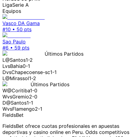
Liga
Serie A
Equipos
Vasco DA Gama
#
10
•
50
pts
Sao Paulo
#
6
•
59
pts
Últimos Partidos
L
@
Santos
1-2
L
vs
Bahia
0-1
D
vs
Chapecoense-sc
1-1
L
@
Mirassol
1-2
Últimos Partidos
W
@
Coritiba
1-0
W
vs
Gremio
2-0
D
@
Santos
1-1
W
vs
Flamengo
2-1
FieldsBet
FieldsBet ofrece cuotas profesionales en apuestas
deportivas y casino online en Peru. Odds competitivos