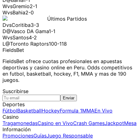
D
@
Bahia
1-1
W
vs
Gremio
2-1
W
vs
Bahia
2-0
Últimos Partidos
D
vs
Coritiba
3-3
D
@
Vasco DA Gama
1-1
W
vs
Santos
4-2
L
@
Toronto Raptors
100-118
FieldsBet
FieldsBet ofrece cuotas profesionales en apuestas
deportivas y casino online en Peru. Odds competitivos
en futbol, basketball, hockey, F1, MMA y mas de 190
juegos.
Suscribirse
Enviar
Deportes
Fútbol
Basketball
Hockey
Formula 1
MMA
En Vivo
Casino
Tragamonedas
Casino en Vivo
Crash Games
Jackpot
Mesa
Información
Promociones
Guías
Juego Responsable