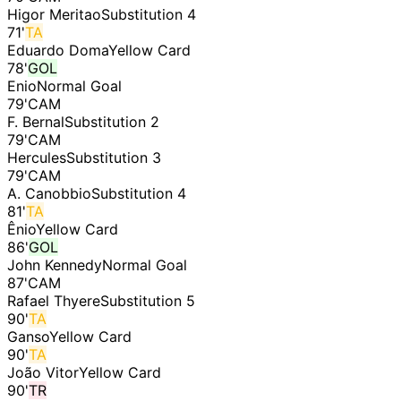
Higor Meritao
Substitution 4
71
'
TA
Eduardo Doma
Yellow Card
78
'
GOL
Enio
Normal Goal
79
'
CAM
F. Bernal
Substitution 2
79
'
CAM
Hercules
Substitution 3
79
'
CAM
A. Canobbio
Substitution 4
81
'
TA
Ênio
Yellow Card
86
'
GOL
John Kennedy
Normal Goal
87
'
CAM
Rafael Thyere
Substitution 5
90
'
TA
Ganso
Yellow Card
90
'
TA
João Vitor
Yellow Card
90
'
TR