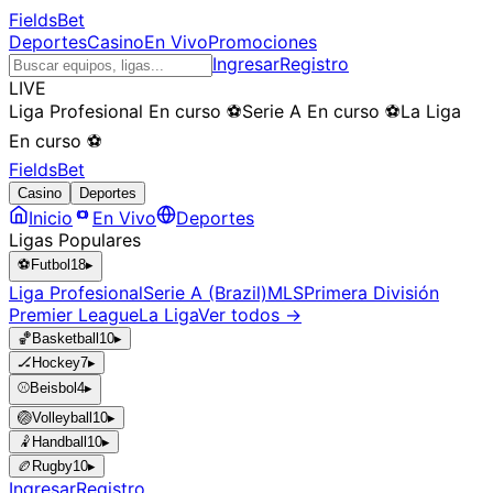
FieldsBet
Deportes
Casino
En Vivo
Promociones
Ingresar
Registro
LIVE
Liga Profesional
En curso
⚽
Serie A
En curso
⚽
La Liga
En curso
⚽
FieldsBet
Casino
Deportes
Inicio
En Vivo
Deportes
Ligas Populares
⚽
Futbol
18
▸
Liga Profesional
Serie A (Brazil)
MLS
Primera División
Premier League
La Liga
Ver todos →
🏀
Basketball
10
▸
🏒
Hockey
7
▸
⚾
Beisbol
4
▸
🏐
Volleyball
10
▸
🤾
Handball
10
▸
🏉
Rugby
10
▸
Ingresar
Registro