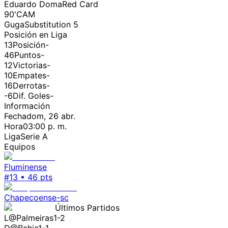
Eduardo Doma
Red Card
90
'
CAM
Guga
Substitution 5
Posición en Liga
13
Posición
-
46
Puntos
-
12
Victorias
-
10
Empates
-
16
Derrotas
-
-6
Dif. Goles
-
Información
Fecha
dom, 26 abr.
Hora
03:00 p. m.
Liga
Serie A
Equipos
Fluminense
#
13
•
46
pts
Chapecoense-sc
Últimos Partidos
L
@
Palmeiras
1-2