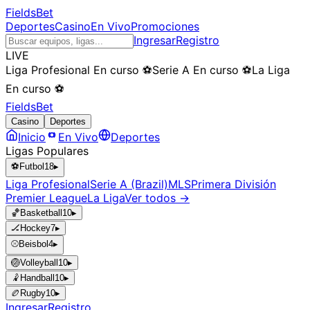
FieldsBet
Deportes
Casino
En Vivo
Promociones
Ingresar
Registro
LIVE
Liga Profesional
En curso
⚽
Serie A
En curso
⚽
La Liga
En curso
⚽
FieldsBet
Casino
Deportes
Inicio
En Vivo
Deportes
Ligas Populares
⚽
Futbol
18
▸
Liga Profesional
Serie A (Brazil)
MLS
Primera División
Premier League
La Liga
Ver todos →
🏀
Basketball
10
▸
🏒
Hockey
7
▸
⚾
Beisbol
4
▸
🏐
Volleyball
10
▸
🤾
Handball
10
▸
🏉
Rugby
10
▸
Ingresar
Registro