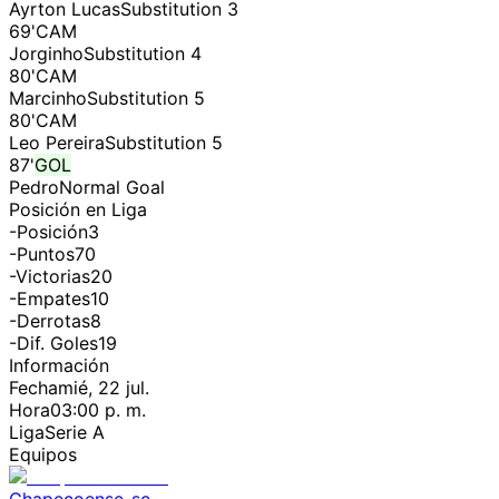
Ayrton Lucas
Substitution 3
69
'
CAM
Jorginho
Substitution 4
80
'
CAM
Marcinho
Substitution 5
80
'
CAM
Leo Pereira
Substitution 5
87
'
GOL
Pedro
Normal Goal
Posición en Liga
-
Posición
3
-
Puntos
70
-
Victorias
20
-
Empates
10
-
Derrotas
8
-
Dif. Goles
19
Información
Fecha
mié, 22 jul.
Hora
03:00 p. m.
Liga
Serie A
Equipos