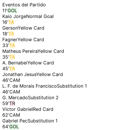
Eventos del Partido
11
'
GOL
Kaio Jorge
Normal Goal
16
'
TA
Gerson
Yellow Card
18
'
TA
Fagner
Yellow Card
33
'
TA
Matheus Pereira
Yellow Card
35
'
TA
A. Bernabei
Yellow Card
45
'
TA
Jonathan Jesus
Yellow Card
46
'
CAM
L. F. de Morais Francisco
Substitution 1
46
'
CAM
G. Mercado
Substitution 2
59
'
TR
Victor Gabriel
Red Card
62
'
CAM
Gabriel Pec
Substitution 1
64
'
GOL