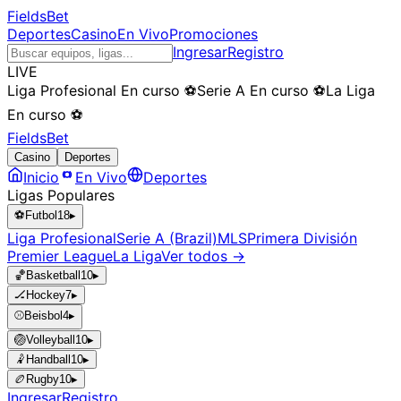
FieldsBet
Deportes
Casino
En Vivo
Promociones
Ingresar
Registro
LIVE
Liga Profesional
En curso
⚽
Serie A
En curso
⚽
La Liga
En curso
⚽
FieldsBet
Casino
Deportes
Inicio
En Vivo
Deportes
Ligas Populares
⚽
Futbol
18
▸
Liga Profesional
Serie A (Brazil)
MLS
Primera División
Premier League
La Liga
Ver todos →
🏀
Basketball
10
▸
🏒
Hockey
7
▸
⚾
Beisbol
4
▸
🏐
Volleyball
10
▸
🤾
Handball
10
▸
🏉
Rugby
10
▸
Ingresar
Registro