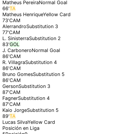
Matheus Pereira
Normal Goal
66
'
TA
Matheus Henrique
Yellow Card
73
'
CAM
Alerrandro
Substitution 3
77
'
CAM
L. Sinisterra
Substitution 2
83
'
GOL
J. Carbonero
Normal Goal
86
'
CAM
R. Villagra
Substitution 4
86
'
CAM
Bruno Gomes
Substitution 5
86
'
CAM
Gerson
Substitution 3
87
'
CAM
Fagner
Substitution 4
87
'
CAM
Kaio Jorge
Substitution 5
89
'
TA
Lucas Silva
Yellow Card
Posición en Liga