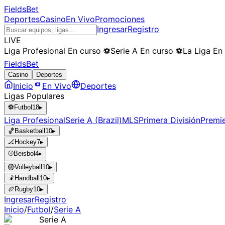
FieldsBet
Deportes
Casino
En Vivo
Promociones
Ingresar
Registro
LIVE
Liga Profesional
En curso
⚽
Serie A
En curso
⚽
La Liga
En
FieldsBet
Casino
Deportes
Inicio
En Vivo
Deportes
Ligas Populares
⚽
Futbol
18
▸
Liga Profesional
Serie A (Brazil)
MLS
Primera División
Premi
🏀
Basketball
10
▸
🏒
Hockey
7
▸
⚾
Beisbol
4
▸
🏐
Volleyball
10
▸
🤾
Handball
10
▸
🏉
Rugby
10
▸
Ingresar
Registro
Inicio
/
Futbol
/
Serie A
Serie A