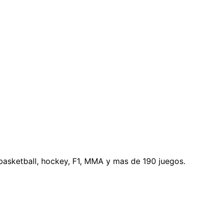
 basketball, hockey, F1, MMA y mas de 190 juegos.