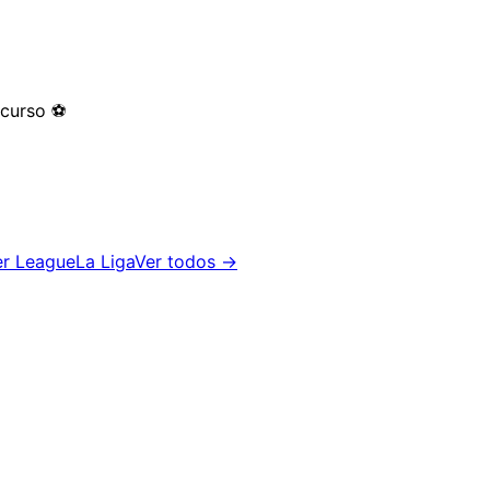
 curso
⚽
er League
La Liga
Ver todos →