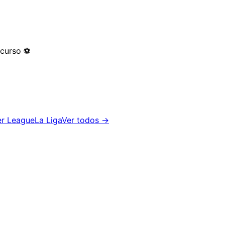
 curso
⚽
er League
La Liga
Ver todos →