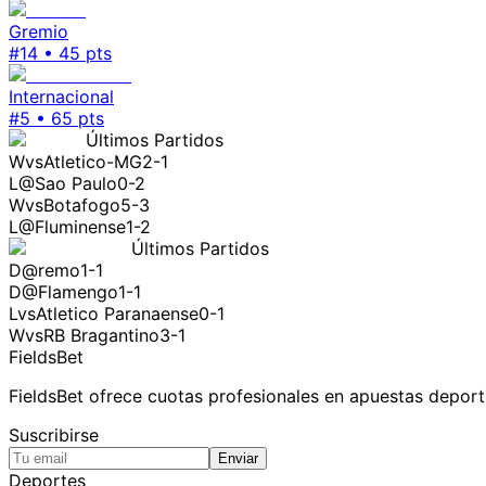
Gremio
#
14
•
45
pts
Internacional
#
5
•
65
pts
Últimos Partidos
W
vs
Atletico-MG
2-1
L
@
Sao Paulo
0-2
W
vs
Botafogo
5-3
L
@
Fluminense
1-2
Últimos Partidos
D
@
remo
1-1
D
@
Flamengo
1-1
L
vs
Atletico Paranaense
0-1
W
vs
RB Bragantino
3-1
FieldsBet
FieldsBet ofrece cuotas profesionales en apuestas deport
Suscribirse
Enviar
Deportes