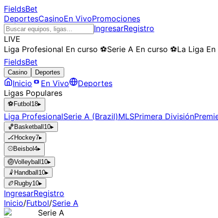
FieldsBet
Deportes
Casino
En Vivo
Promociones
Ingresar
Registro
LIVE
Liga Profesional
En curso
⚽
Serie A
En curso
⚽
La Liga
En
FieldsBet
Casino
Deportes
Inicio
En Vivo
Deportes
Ligas Populares
⚽
Futbol
18
▸
Liga Profesional
Serie A (Brazil)
MLS
Primera División
Premi
🏀
Basketball
10
▸
🏒
Hockey
7
▸
⚾
Beisbol
4
▸
🏐
Volleyball
10
▸
🤾
Handball
10
▸
🏉
Rugby
10
▸
Ingresar
Registro
Inicio
/
Futbol
/
Serie A
Serie A