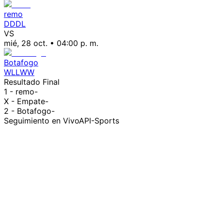
remo
D
D
D
L
VS
mié, 28 oct.
•
04:00 p. m.
Botafogo
W
L
L
W
W
Resultado Final
1 -
remo
-
X - Empate
-
2 -
Botafogo
-
Seguimiento en Vivo
API-Sports