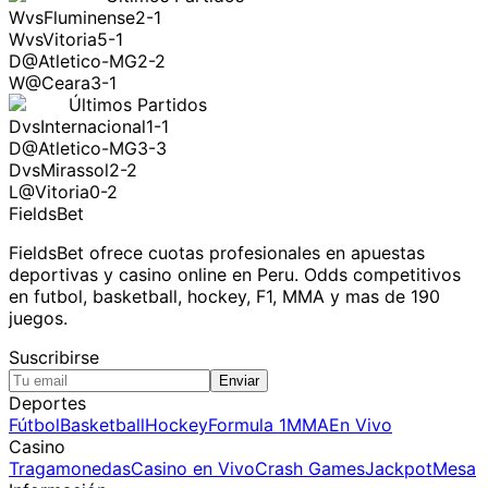
W
vs
Fluminense
2-1
W
vs
Vitoria
5-1
D
@
Atletico-MG
2-2
W
@
Ceara
3-1
Últimos Partidos
D
vs
Internacional
1-1
D
@
Atletico-MG
3-3
D
vs
Mirassol
2-2
L
@
Vitoria
0-2
FieldsBet
FieldsBet ofrece cuotas profesionales en apuestas
deportivas y casino online en Peru. Odds competitivos
en futbol, basketball, hockey, F1, MMA y mas de 190
juegos.
Suscribirse
Enviar
Deportes
Fútbol
Basketball
Hockey
Formula 1
MMA
En Vivo
Casino
Tragamonedas
Casino en Vivo
Crash Games
Jackpot
Mesa