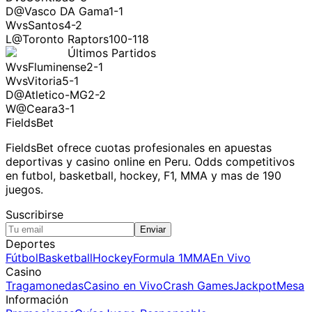
D
@
Vasco DA Gama
1-1
W
vs
Santos
4-2
L
@
Toronto Raptors
100-118
Últimos Partidos
W
vs
Fluminense
2-1
W
vs
Vitoria
5-1
D
@
Atletico-MG
2-2
W
@
Ceara
3-1
FieldsBet
FieldsBet ofrece cuotas profesionales en apuestas
deportivas y casino online en Peru. Odds competitivos
en futbol, basketball, hockey, F1, MMA y mas de 190
juegos.
Suscribirse
Enviar
Deportes
Fútbol
Basketball
Hockey
Formula 1
MMA
En Vivo
Casino
Tragamonedas
Casino en Vivo
Crash Games
Jackpot
Mesa
Información