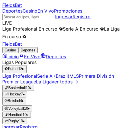
FieldsBet
Deportes
Casino
En Vivo
Promociones
Ingresar
Registro
LIVE
Liga Profesional
En curso
⚽
Serie A
En curso
⚽
La Liga
En curso
⚽
FieldsBet
Casino
Deportes
Inicio
En Vivo
Deportes
Ligas Populares
⚽
Futbol
18
▸
Liga Profesional
Serie A (Brazil)
MLS
Primera División
Premier League
La Liga
Ver todos →
🏀
Basketball
10
▸
🏒
Hockey
7
▸
⚾
Beisbol
4
▸
🏐
Volleyball
10
▸
🤾
Handball
10
▸
🏉
Rugby
10
▸
Ingresar
Registro