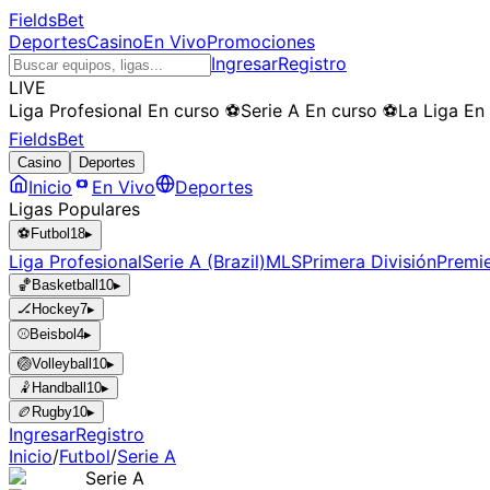
FieldsBet
Deportes
Casino
En Vivo
Promociones
Ingresar
Registro
LIVE
Liga Profesional
En curso
⚽
Serie A
En curso
⚽
La Liga
En
FieldsBet
Casino
Deportes
Inicio
En Vivo
Deportes
Ligas Populares
⚽
Futbol
18
▸
Liga Profesional
Serie A (Brazil)
MLS
Primera División
Premi
🏀
Basketball
10
▸
🏒
Hockey
7
▸
⚾
Beisbol
4
▸
🏐
Volleyball
10
▸
🤾
Handball
10
▸
🏉
Rugby
10
▸
Ingresar
Registro
Inicio
/
Futbol
/
Serie A
Serie A