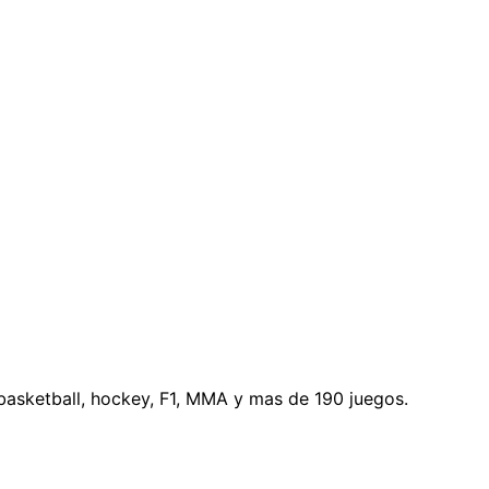
 basketball, hockey, F1, MMA y mas de 190 juegos.