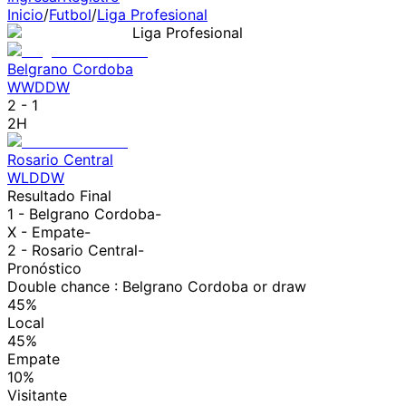
Inicio
/
Futbol
/
Liga Profesional
Liga Profesional
Belgrano Cordoba
W
W
D
D
W
2
-
1
2H
Rosario Central
W
L
D
D
W
Resultado Final
1 -
Belgrano Cordoba
-
X - Empate
-
2 -
Rosario Central
-
Pronóstico
Double chance : Belgrano Cordoba or draw
45%
Local
45%
Empate
10%
Visitante