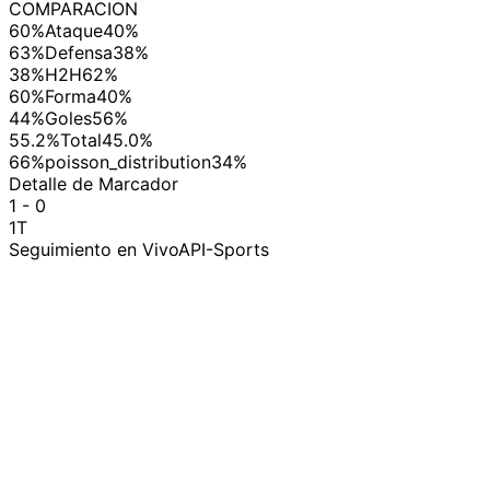
COMPARACION
60%
Ataque
40%
63%
Defensa
38%
38%
H2H
62%
60%
Forma
40%
44%
Goles
56%
55.2%
Total
45.0%
66%
poisson_distribution
34%
Detalle de Marcador
1 - 0
1T
Seguimiento en Vivo
API-Sports