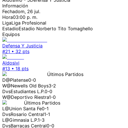
Aldosivi
0
-
5
Defensa Y Justicia
Información
Fecha
dom, 26 jul.
Hora
03:00 p. m.
Liga
Liga Profesional
Estadio
Estadio Norberto Tito Tomaghello
Equipos
Defensa Y Justicia
#
21
•
32
pts
Aldosivi
#
13
•
18
pts
Últimos Partidos
D
@
Platense
0-0
W
@
Newells Old Boys
3-2
D
vs
Estudiantes L.P.
0-0
W
@
Deportivo Riestra
1-0
Últimos Partidos
L
@
Union Santa Fe
0-1
D
vs
Rosario Central
1-1
L
@
Gimnasia L.P.
1-3
D
vs
Barracas Central
0-0