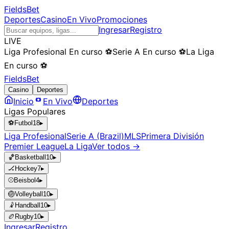
FieldsBet
Deportes
Casino
En Vivo
Promociones
Ingresar
Registro
LIVE
Liga Profesional
En curso
⚽
Serie A
En curso
⚽
La Liga
En curso
⚽
FieldsBet
Casino
Deportes
Inicio
En Vivo
Deportes
Ligas Populares
⚽
Futbol
18
▸
Liga Profesional
Serie A (Brazil)
MLS
Primera División
Premier League
La Liga
Ver todos →
🏀
Basketball
10
▸
🏒
Hockey
7
▸
⚾
Beisbol
4
▸
🏐
Volleyball
10
▸
🤾
Handball
10
▸
🏉
Rugby
10
▸
Ingresar
Registro