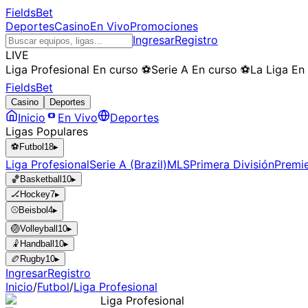
FieldsBet
Deportes
Casino
En Vivo
Promociones
Ingresar
Registro
LIVE
Liga Profesional
En curso
⚽
Serie A
En curso
⚽
La Liga
En
FieldsBet
Casino
Deportes
Inicio
En Vivo
Deportes
Ligas Populares
⚽
Futbol
18
▸
Liga Profesional
Serie A (Brazil)
MLS
Primera División
Premi
🏀
Basketball
10
▸
🏒
Hockey
7
▸
⚾
Beisbol
4
▸
🏐
Volleyball
10
▸
🤾
Handball
10
▸
🏉
Rugby
10
▸
Ingresar
Registro
Inicio
/
Futbol
/
Liga Profesional
Liga Profesional