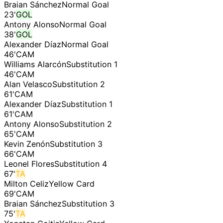
Braian Sánchez
Normal Goal
23
'
GOL
Antony Alonso
Normal Goal
38
'
GOL
Alexander Díaz
Normal Goal
46
'
CAM
Williams Alarcón
Substitution 1
46
'
CAM
Alan Velasco
Substitution 2
61
'
CAM
Alexander Díaz
Substitution 1
61
'
CAM
Antony Alonso
Substitution 2
65
'
CAM
Kevin Zenón
Substitution 3
66
'
CAM
Leonel Flores
Substitution 4
67
'
TA
Milton Celiz
Yellow Card
69
'
CAM
Braian Sánchez
Substitution 3
75
'
TA