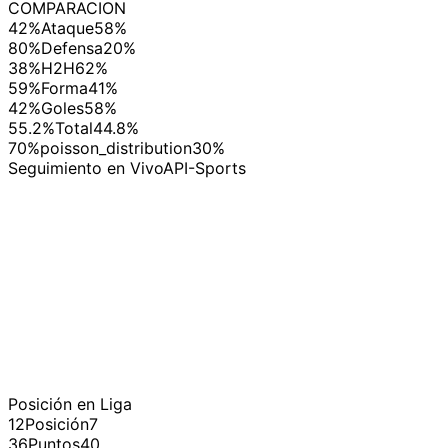
COMPARACION
42%
Ataque
58%
80%
Defensa
20%
38%
H2H
62%
59%
Forma
41%
42%
Goles
58%
55.2%
Total
44.8%
70%
poisson_distribution
30%
Seguimiento en Vivo
API-Sports
Posición en Liga
12
Posición
7
36
Puntos
40