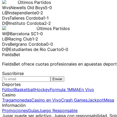
Últimos Partidos
W
vs
Newells Old Boys
5-0
L
@
Independiente
0-2
D
vs
Talleres Cordoba
1-1
D
@
Instituto Cordoba
2-2
Últimos Partidos
W
@
Barcelona SC
1-0
L
@
Racing Club
1-2
D
vs
Belgrano Cordoba
0-0
D
@
Estudiantes de Rio Cuarto
0-0
FieldsBet
FieldsBet ofrece cuotas profesionales en apuestas deport
Suscribirse
Enviar
Deportes
Fútbol
Basketball
Hockey
Formula 1
MMA
En Vivo
Casino
Tragamonedas
Casino en Vivo
Crash Games
Jackpot
Mesa
Información
Promociones
Guías
Juego Responsable
Jugar puede ser adictivo. Juega con responsabilidad. Sol