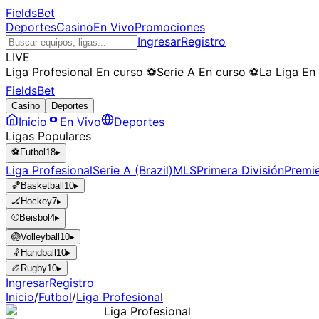
FieldsBet
Deportes
Casino
En Vivo
Promociones
Ingresar
Registro
LIVE
Liga Profesional
En curso
⚽
Serie A
En curso
⚽
La Liga
En
FieldsBet
Casino
Deportes
Inicio
En Vivo
Deportes
Ligas Populares
⚽
Futbol
18
▸
Liga Profesional
Serie A (Brazil)
MLS
Primera División
Premi
🏀
Basketball
10
▸
🏒
Hockey
7
▸
⚾
Beisbol
4
▸
🏐
Volleyball
10
▸
🤾
Handball
10
▸
🏉
Rugby
10
▸
Ingresar
Registro
Inicio
/
Futbol
/
Liga Profesional
Liga Profesional