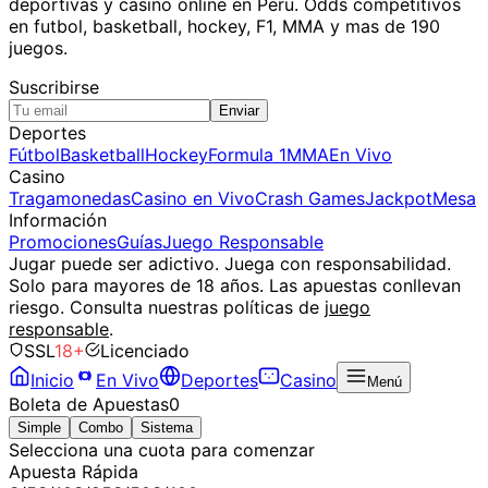
deportivas y casino online en Peru. Odds competitivos
en futbol, basketball, hockey, F1, MMA y mas de 190
juegos.
Suscribirse
Enviar
Deportes
Fútbol
Basketball
Hockey
Formula 1
MMA
En Vivo
Casino
Tragamonedas
Casino en Vivo
Crash Games
Jackpot
Mesa
Información
Promociones
Guías
Juego Responsable
Jugar puede ser adictivo. Juega con responsabilidad.
Solo para mayores de 18 años. Las apuestas conllevan
riesgo. Consulta nuestras políticas de
juego
responsable
.
SSL
18+
Licenciado
Inicio
En Vivo
Deportes
Casino
Menú
Boleta de Apuestas
0
Simple
Combo
Sistema
Selecciona una cuota para comenzar
Apuesta Rápida