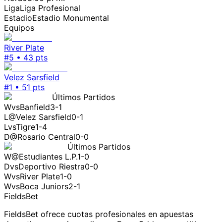
Liga
Liga Profesional
Estadio
Estadio Monumental
Equipos
River Plate
#
5
•
43
pts
Velez Sarsfield
#
1
•
51
pts
Últimos Partidos
W
vs
Banfield
3-1
L
@
Velez Sarsfield
0-1
L
vs
Tigre
1-4
D
@
Rosario Central
0-0
Últimos Partidos
W
@
Estudiantes L.P.
1-0
D
vs
Deportivo Riestra
0-0
W
vs
River Plate
1-0
W
vs
Boca Juniors
2-1
FieldsBet
FieldsBet ofrece cuotas profesionales en apuestas