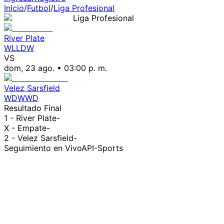
Inicio
/
Futbol
/
Liga Profesional
Liga Profesional
River Plate
W
L
L
D
W
VS
dom, 23 ago.
•
03:00 p. m.
Velez Sarsfield
W
D
W
W
D
Resultado Final
1 -
River Plate
-
X - Empate
-
2 -
Velez Sarsfield
-
Seguimiento en Vivo
API-Sports