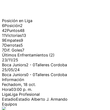
Posición en Liga
6
Posición
2
42
Puntos
48
11
Victorias
13
9
Empates
9
7
Derrotas
5
7
Dif. Goles
7
Últimos Enfrentamientos (
2
)
23/11/25
Boca Juniors
2
-
0
Talleres Cordoba
25/05/24
Boca Juniors
0
-
0
Talleres Cordoba
Información
Fecha
dom, 18 oct.
Hora
03:00 p. m.
Liga
Liga Profesional
Estadio
Estadio Alberto J. Armando
Equipos