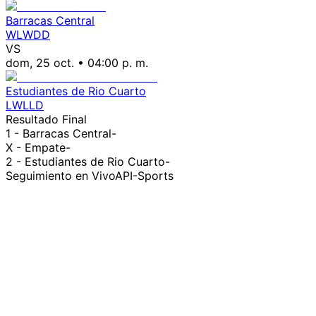
Barracas Central
W
L
W
D
D
VS
dom, 25 oct.
•
04:00 p. m.
Estudiantes de Rio Cuarto
L
W
L
L
D
Resultado Final
1 -
Barracas Central
-
X - Empate
-
2 -
Estudiantes de Rio Cuarto
-
Seguimiento en Vivo
API-Sports