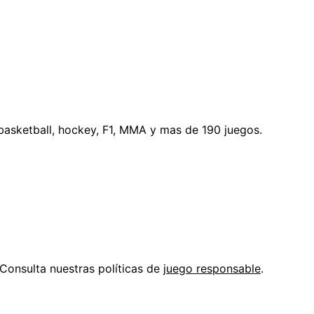
 basketball, hockey, F1, MMA y mas de 190 juegos.
Consulta nuestras políticas de
juego responsable
.