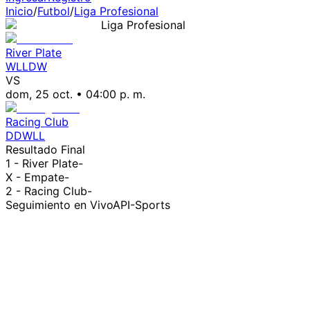
Inicio
/
Futbol
/
Liga Profesional
Liga Profesional
River Plate
W
L
L
D
W
VS
dom, 25 oct.
•
04:00 p. m.
Racing Club
D
D
W
L
L
Resultado Final
1 -
River Plate
-
X - Empate
-
2 -
Racing Club
-
Seguimiento en Vivo
API-Sports