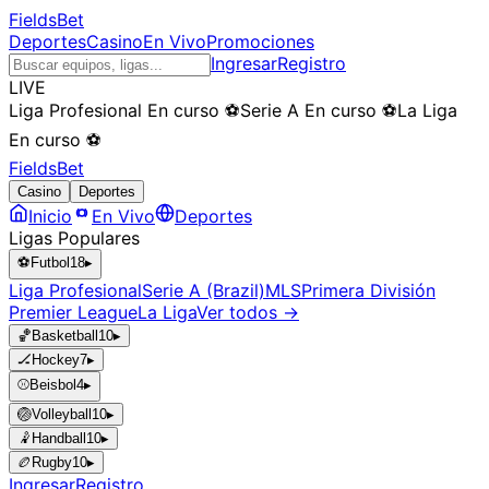
FieldsBet
Deportes
Casino
En Vivo
Promociones
Ingresar
Registro
LIVE
Liga Profesional
En curso
⚽
Serie A
En curso
⚽
La Liga
En curso
⚽
FieldsBet
Casino
Deportes
Inicio
En Vivo
Deportes
Ligas Populares
⚽
Futbol
18
▸
Liga Profesional
Serie A (Brazil)
MLS
Primera División
Premier League
La Liga
Ver todos →
🏀
Basketball
10
▸
🏒
Hockey
7
▸
⚾
Beisbol
4
▸
🏐
Volleyball
10
▸
🤾
Handball
10
▸
🏉
Rugby
10
▸
Ingresar
Registro