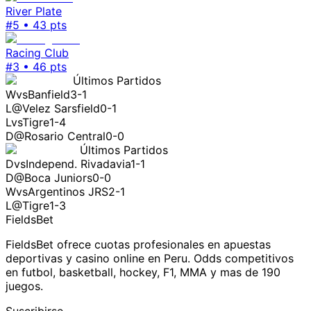
River Plate
#
5
•
43
pts
Racing Club
#
3
•
46
pts
Últimos Partidos
W
vs
Banfield
3-1
L
@
Velez Sarsfield
0-1
L
vs
Tigre
1-4
D
@
Rosario Central
0-0
Últimos Partidos
D
vs
Independ. Rivadavia
1-1
D
@
Boca Juniors
0-0
W
vs
Argentinos JRS
2-1
L
@
Tigre
1-3
FieldsBet
FieldsBet ofrece cuotas profesionales en apuestas
deportivas y casino online en Peru. Odds competitivos
en futbol, basketball, hockey, F1, MMA y mas de 190
juegos.