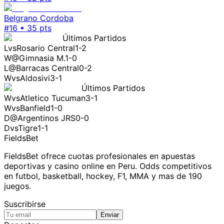
Belgrano Cordoba
#
16
•
35
pts
Últimos Partidos
L
vs
Rosario Central
1-2
W
@
Gimnasia M.
1-0
L
@
Barracas Central
0-2
W
vs
Aldosivi
3-1
Últimos Partidos
W
vs
Atletico Tucuman
3-1
W
vs
Banfield
1-0
D
@
Argentinos JRS
0-0
D
vs
Tigre
1-1
FieldsBet
FieldsBet ofrece cuotas profesionales en apuestas
deportivas y casino online en Peru. Odds competitivos
en futbol, basketball, hockey, F1, MMA y mas de 190
juegos.
Suscribirse
Enviar