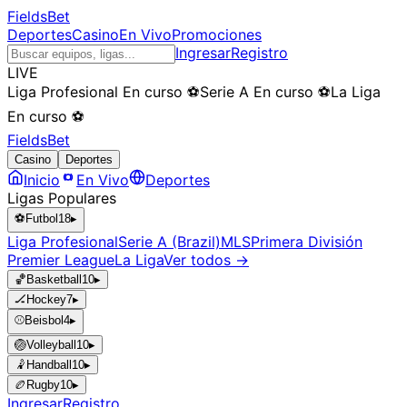
FieldsBet
Deportes
Casino
En Vivo
Promociones
Ingresar
Registro
LIVE
Liga Profesional
En curso
⚽
Serie A
En curso
⚽
La Liga
En curso
⚽
FieldsBet
Casino
Deportes
Inicio
En Vivo
Deportes
Ligas Populares
⚽
Futbol
18
▸
Liga Profesional
Serie A (Brazil)
MLS
Primera División
Premier League
La Liga
Ver todos →
🏀
Basketball
10
▸
🏒
Hockey
7
▸
⚾
Beisbol
4
▸
🏐
Volleyball
10
▸
🤾
Handball
10
▸
🏉
Rugby
10
▸
Ingresar
Registro