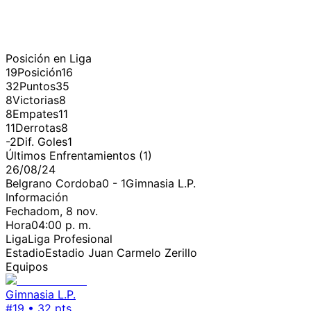
Posición en Liga
19
Posición
16
32
Puntos
35
8
Victorias
8
8
Empates
11
11
Derrotas
8
-2
Dif. Goles
1
Últimos Enfrentamientos (
1
)
26/08/24
Belgrano Cordoba
0
-
1
Gimnasia L.P.
Información
Fecha
dom, 8 nov.
Hora
04:00 p. m.
Liga
Liga Profesional
Estadio
Estadio Juan Carmelo Zerillo
Equipos
Gimnasia L.P.
#
19
•
32
pts