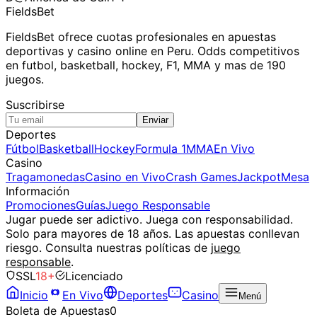
FieldsBet
FieldsBet ofrece cuotas profesionales en apuestas
deportivas y casino online en Peru. Odds competitivos
en futbol, basketball, hockey, F1, MMA y mas de 190
juegos.
Suscribirse
Enviar
Deportes
Fútbol
Basketball
Hockey
Formula 1
MMA
En Vivo
Casino
Tragamonedas
Casino en Vivo
Crash Games
Jackpot
Mesa
Información
Promociones
Guías
Juego Responsable
Jugar puede ser adictivo. Juega con responsabilidad.
Solo para mayores de 18 años. Las apuestas conllevan
riesgo. Consulta nuestras políticas de
juego
responsable
.
SSL
18+
Licenciado
Inicio
En Vivo
Deportes
Casino
Menú
Boleta de Apuestas
0