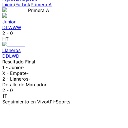
Inicio
/
Futbol
/
Primera A
Primera A
Junior
D
L
W
W
W
2
-
0
HT
Llaneros
D
D
L
W
D
Resultado Final
1 -
Junior
-
X - Empate
-
2 -
Llaneros
-
Detalle de Marcador
2 - 0
1T
Seguimiento en Vivo
API-Sports