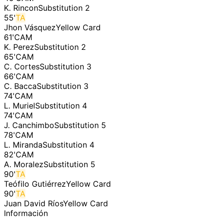
K. Rincon
Substitution 2
55
'
TA
Jhon Vásquez
Yellow Card
61
'
CAM
K. Perez
Substitution 2
65
'
CAM
C. Cortes
Substitution 3
66
'
CAM
C. Bacca
Substitution 3
74
'
CAM
L. Muriel
Substitution 4
74
'
CAM
J. Canchimbo
Substitution 5
78
'
CAM
L. Miranda
Substitution 4
82
'
CAM
A. Moralez
Substitution 5
90
'
TA
Teófilo Gutiérrez
Yellow Card
90
'
TA
Juan David Ríos
Yellow Card
Información