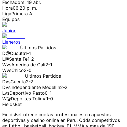
Fecha
dom, 19 abr.
Hora
06:20 p. m.
Liga
Primera A
Equipos
Junior
Llaneros
Últimos Partidos
D
@
Cucuta
1-1
L
@
Santa Fe
1-2
W
vs
America de Cali
2-1
W
vs
Chico
3-0
Últimos Partidos
D
vs
Cucuta
2-2
D
vs
Independiente Medellin
2-2
L
vs
Deportivo Pasto
0-1
W
@
Deportes Tolima
1-0
FieldsBet
FieldsBet ofrece cuotas profesionales en apuestas
deportivas y casino online en Peru. Odds competitivos
en futbol, basketball, hockey, F1, MMA y mas de 190