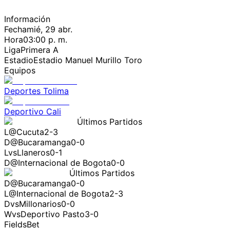
Información
Fecha
mié, 29 abr.
Hora
03:00 p. m.
Liga
Primera A
Estadio
Estadio Manuel Murillo Toro
Equipos
Deportes Tolima
Deportivo Cali
Últimos Partidos
L
@
Cucuta
2-3
D
@
Bucaramanga
0-0
L
vs
Llaneros
0-1
D
@
Internacional de Bogota
0-0
Últimos Partidos
D
@
Bucaramanga
0-0
L
@
Internacional de Bogota
2-3
D
vs
Millonarios
0-0
W
vs
Deportivo Pasto
3-0
FieldsBet