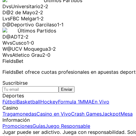
Últimos Partidos
D
vs
Universitario
2-2
D
@
2 de Mayo
2-2
L
vs
FBC Melgar
1-2
D
@
Deportivo Garcilaso
1-1
Últimos Partidos
D
@
ADT
2-2
W
vs
Cusco
1-0
W
@
UCV Moquegua
3-2
W
vs
Atletico Grau
2-0
FieldsBet
FieldsBet ofrece cuotas profesionales en apuestas deport
Suscribirse
Enviar
Deportes
Fútbol
Basketball
Hockey
Formula 1
MMA
En Vivo
Casino
Tragamonedas
Casino en Vivo
Crash Games
Jackpot
Mesa
Información
Promociones
Guías
Juego Responsable
Jugar puede ser adictivo. Juega con responsabilidad. Sol