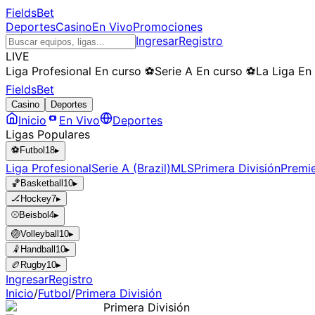
FieldsBet
Deportes
Casino
En Vivo
Promociones
Ingresar
Registro
LIVE
Liga Profesional
En curso
⚽
Serie A
En curso
⚽
La Liga
En
FieldsBet
Casino
Deportes
Inicio
En Vivo
Deportes
Ligas Populares
⚽
Futbol
18
▸
Liga Profesional
Serie A (Brazil)
MLS
Primera División
Premi
🏀
Basketball
10
▸
🏒
Hockey
7
▸
⚾
Beisbol
4
▸
🏐
Volleyball
10
▸
🤾
Handball
10
▸
🏉
Rugby
10
▸
Ingresar
Registro
Inicio
/
Futbol
/
Primera División
Primera División