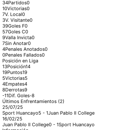
34
Partidos
0
10
Victorias
0
7
V. Local
0
3
V. Visitante
0
39
Goles F
0
57
Goles C
0
9
Valla Invicta
0
7
Sin Anotar
0
4
Penales Anotados
0
0
Penales Fallados
0
Posición en Liga
13
Posición
14
19
Puntos
19
5
Victorias
5
4
Empates
4
8
Derrotas
9
-11
Dif. Goles
-8
Últimos Enfrentamientos (
2
)
25/07/25
Sport Huancayo
5
-
1
Juan Pablo II College
16/02/25
Juan Pablo II College
0
-
1
Sport Huancayo