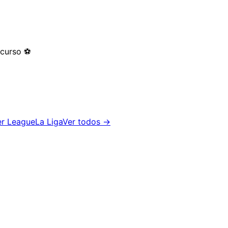
 curso
⚽
er League
La Liga
Ver todos →