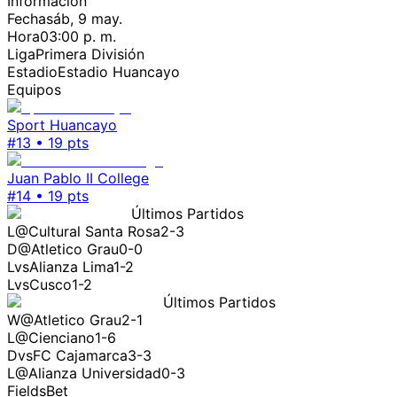
Información
Fecha
sáb, 9 may.
Hora
03:00 p. m.
Liga
Primera División
Estadio
Estadio Huancayo
Equipos
Sport Huancayo
#
13
•
19
pts
Juan Pablo II College
#
14
•
19
pts
Últimos Partidos
L
@
Cultural Santa Rosa
2-3
D
@
Atletico Grau
0-0
L
vs
Alianza Lima
1-2
L
vs
Cusco
1-2
Últimos Partidos
W
@
Atletico Grau
2-1
L
@
Cienciano
1-6
D
vs
FC Cajamarca
3-3
L
@
Alianza Universidad
0-3
FieldsBet