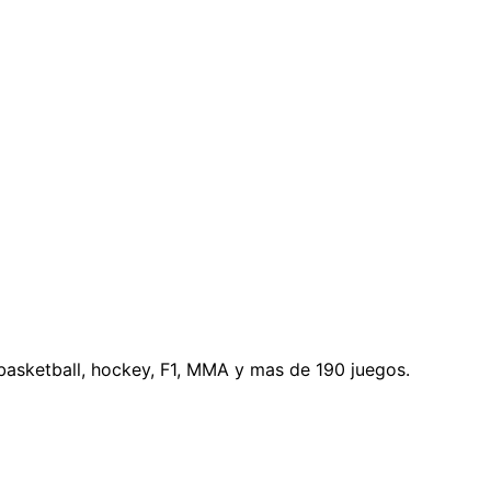
 basketball, hockey, F1, MMA y mas de 190 juegos.