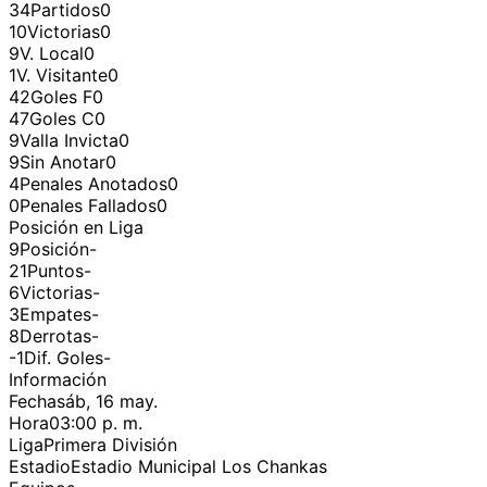
34
Partidos
0
10
Victorias
0
9
V. Local
0
1
V. Visitante
0
42
Goles F
0
47
Goles C
0
9
Valla Invicta
0
9
Sin Anotar
0
4
Penales Anotados
0
0
Penales Fallados
0
Posición en Liga
9
Posición
-
21
Puntos
-
6
Victorias
-
3
Empates
-
8
Derrotas
-
-1
Dif. Goles
-
Información
Fecha
sáb, 16 may.
Hora
03:00 p. m.
Liga
Primera División
Estadio
Estadio Municipal Los Chankas