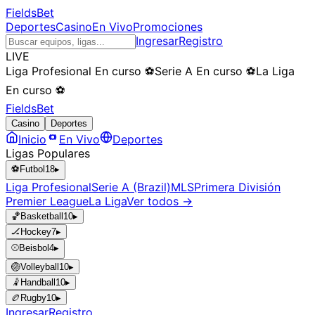
FieldsBet
Deportes
Casino
En Vivo
Promociones
Ingresar
Registro
LIVE
Liga Profesional
En curso
⚽
Serie A
En curso
⚽
La Liga
En curso
⚽
FieldsBet
Casino
Deportes
Inicio
En Vivo
Deportes
Ligas Populares
⚽
Futbol
18
▸
Liga Profesional
Serie A (Brazil)
MLS
Primera División
Premier League
La Liga
Ver todos →
🏀
Basketball
10
▸
🏒
Hockey
7
▸
⚾
Beisbol
4
▸
🏐
Volleyball
10
▸
🤾
Handball
10
▸
🏉
Rugby
10
▸
Ingresar
Registro