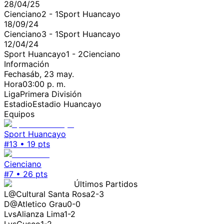
28/04/25
Cienciano
2
-
1
Sport Huancayo
18/09/24
Cienciano
3
-
1
Sport Huancayo
12/04/24
Sport Huancayo
1
-
2
Cienciano
Información
Fecha
sáb, 23 may.
Hora
03:00 p. m.
Liga
Primera División
Estadio
Estadio Huancayo
Equipos
Sport Huancayo
#
13
•
19
pts
Cienciano
#
7
•
26
pts
Últimos Partidos
L
@
Cultural Santa Rosa
2-3
D
@
Atletico Grau
0-0
L
vs
Alianza Lima
1-2