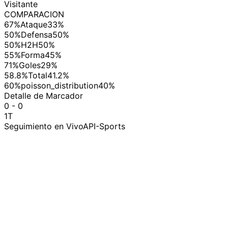
Visitante
COMPARACION
67%
Ataque
33%
50%
Defensa
50%
50%
H2H
50%
55%
Forma
45%
71%
Goles
29%
58.8%
Total
41.2%
60%
poisson_distribution
40%
Detalle de Marcador
0 - 0
1T
Seguimiento en Vivo
API-Sports