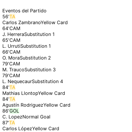
Eventos del Partido
56
'
TA
Carlos Zambrano
Yellow Card
64
'
CAM
J. Herrera
Substitution 1
65
'
CAM
L. Urruti
Substitution 1
66
'
CAM
O. Mora
Substitution 2
79
'
CAM
M. Trauco
Substitution 3
79
'
CAM
L. Nequecaur
Substitution 4
84
'
TA
Mathias Llontop
Yellow Card
84
'
TA
Agustín Rodriguez
Yellow Card
86
'
GOL
C. Lopez
Normal Goal
87
'
TA
Carlos López
Yellow Card