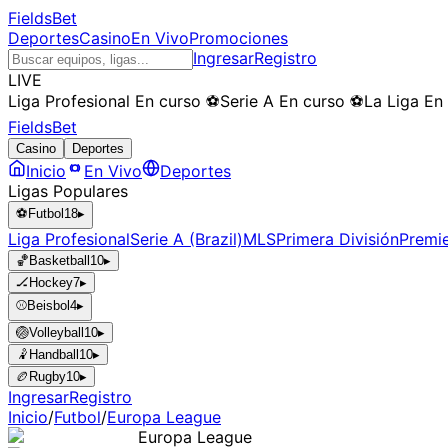
FieldsBet
Deportes
Casino
En Vivo
Promociones
Ingresar
Registro
LIVE
Liga Profesional
En curso
⚽
Serie A
En curso
⚽
La Liga
En
FieldsBet
Casino
Deportes
Inicio
En Vivo
Deportes
Ligas Populares
⚽
Futbol
18
▸
Liga Profesional
Serie A (Brazil)
MLS
Primera División
Premi
🏀
Basketball
10
▸
🏒
Hockey
7
▸
⚾
Beisbol
4
▸
🏐
Volleyball
10
▸
🤾
Handball
10
▸
🏉
Rugby
10
▸
Ingresar
Registro
Inicio
/
Futbol
/
Europa League
Europa League