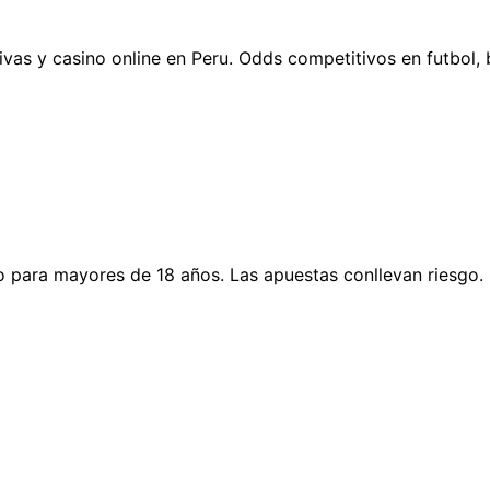
ivas y casino online en Peru. Odds competitivos en futbol,
o para mayores de 18 años. Las apuestas conllevan riesgo. 