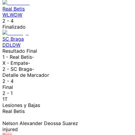
Real Betis
W
L
W
D
W
2
-
4
Finalizado
SC Braga
D
D
L
D
W
Resultado Final
1 -
Real Betis
-
X - Empate
-
2 -
SC Braga
-
Detalle de Marcador
2 - 4
Final
2 - 1
1T
Lesiones y Bajas
Real Betis
Nelson Alexander Deossa Suarez
injured