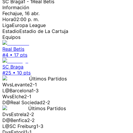
SC Braga
1
-
1
Real Betis
Información
Fecha
jue, 16 abr.
Hora
02:00 p. m.
Liga
Europa League
Estadio
Estadio de La Cartuja
Equipos
Real Betis
#
4
•
17
pts
SC Braga
#
25
•
10
pts
Últimos Partidos
W
vs
Levante
2-1
L
@
Barcelona
1-3
W
vs
Elche
2-1
D
@
Real Sociedad
2-2
Últimos Partidos
D
vs
Estrela
2-2
D
@
Benfica
2-2
L
@
SC Freiburg
1-3
D
vs
Estoril
1-1