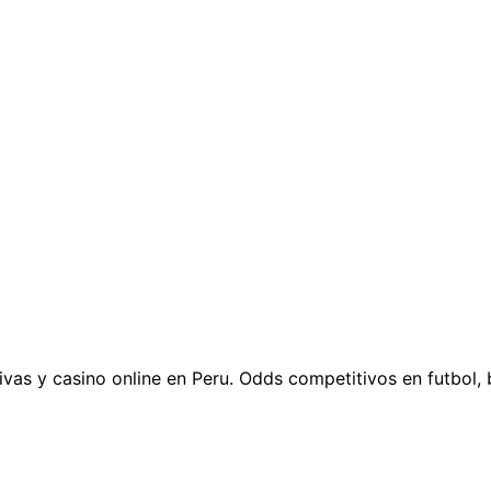
ivas y casino online en Peru. Odds competitivos en futbol,