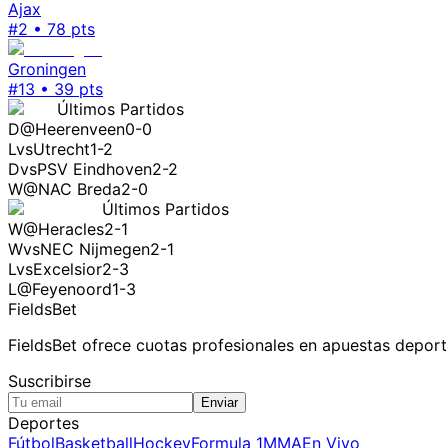
Ajax
#
2
•
78
pts
Groningen
#
13
•
39
pts
Últimos Partidos
D
@
Heerenveen
0-0
L
vs
Utrecht
1-2
D
vs
PSV Eindhoven
2-2
W
@
NAC Breda
2-0
Últimos Partidos
W
@
Heracles
2-1
W
vs
NEC Nijmegen
2-1
L
vs
Excelsior
2-3
L
@
Feyenoord
1-3
FieldsBet
FieldsBet ofrece cuotas profesionales en apuestas deport
Suscribirse
Enviar
Deportes
Fútbol
Basketball
Hockey
Formula 1
MMA
En Vivo