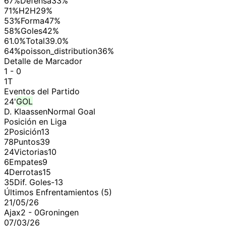
67%
Defensa
33%
71%
H2H
29%
53%
Forma
47%
58%
Goles
42%
61.0%
Total
39.0%
64%
poisson_distribution
36%
Detalle de Marcador
1 - 0
1T
Eventos del Partido
24
'
GOL
D. Klaassen
Normal Goal
Posición en Liga
2
Posición
13
78
Puntos
39
24
Victorias
10
6
Empates
9
4
Derrotas
15
35
Dif. Goles
-13
Últimos Enfrentamientos (
5
)
21/05/26
Ajax
2
-
0
Groningen
07/03/26