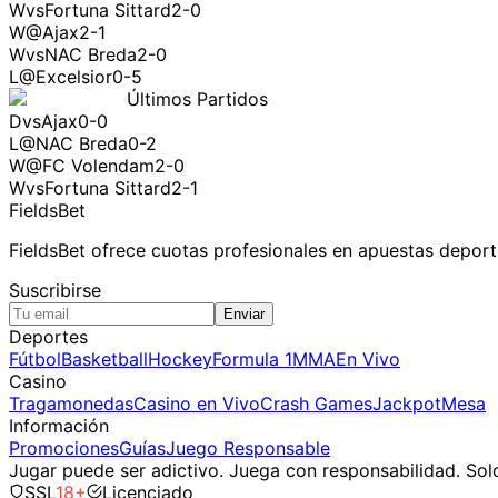
W
vs
Fortuna Sittard
2-0
W
@
Ajax
2-1
W
vs
NAC Breda
2-0
L
@
Excelsior
0-5
Últimos Partidos
D
vs
Ajax
0-0
L
@
NAC Breda
0-2
W
@
FC Volendam
2-0
W
vs
Fortuna Sittard
2-1
FieldsBet
FieldsBet ofrece cuotas profesionales en apuestas deport
Suscribirse
Enviar
Deportes
Fútbol
Basketball
Hockey
Formula 1
MMA
En Vivo
Casino
Tragamonedas
Casino en Vivo
Crash Games
Jackpot
Mesa
Información
Promociones
Guías
Juego Responsable
Jugar puede ser adictivo. Juega con responsabilidad. Sol
SSL
18+
Licenciado