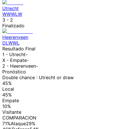
Utrecht
W
W
W
L
W
3
-
2
Finalizado
Heerenveen
D
L
W
W
L
Resultado Final
1 -
Utrecht
-
X - Empate
-
2 -
Heerenveen
-
Pronóstico
Double chance : Utrecht or draw
45%
Local
45%
Empate
10%
Visitante
COMPARACION
71%
Ataque
29%