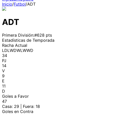
Inicio
/
Futbol
/
ADT
ADT
Primera División
:
#
6
28
pts
Estadísticas de Temporada
Racha Actual
L
D
L
W
D
W
L
W
W
D
34
PJ
14
V
9
E
11
D
Goles a Favor
47
Casa:
29
| Fuera:
18
Goles en Contra