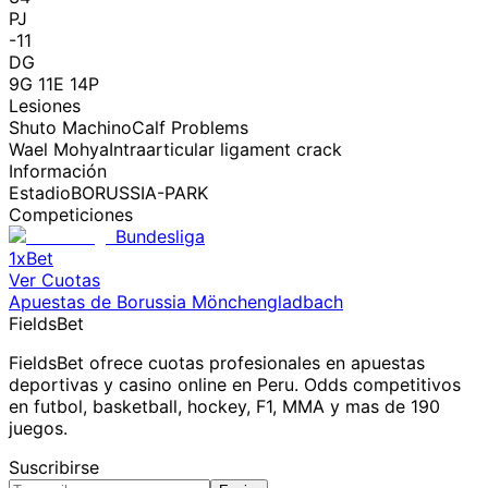
PJ
-11
DG
9
G
11
E
14
P
Lesiones
Shuto Machino
Calf Problems
Wael Mohya
Intraarticular ligament crack
Información
Estadio
BORUSSIA-PARK
Competiciones
Bundesliga
1xBet
Ver Cuotas
Apuestas de
Borussia Mönchengladbach
FieldsBet
FieldsBet ofrece cuotas profesionales en apuestas
deportivas y casino online en Peru. Odds competitivos
en futbol, basketball, hockey, F1, MMA y mas de 190
juegos.
Suscribirse