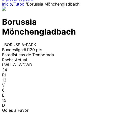
Inicio
/
Futbol
/
Borussia Mönchengladbach
Borussia
Mönchengladbach
· BORUSSIA-PARK
Bundesliga
:
#
11
20
pts
Estadísticas de Temporada
Racha Actual
L
W
L
L
W
L
W
D
W
D
34
PJ
13
V
6
E
15
D
Goles a Favor