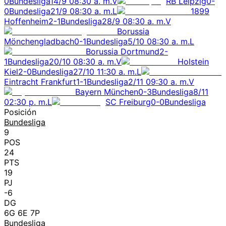
0
Bundesliga
14/9
08:30 a. m.
V
RB Leipzig
0-
0
Bundesliga
21/9
08:30 a. m.
L
1899
Hoffenheim
2-1
Bundesliga
28/9
08:30 a. m.
V
Borussia
Mönchengladbach
0-1
Bundesliga
5/10
08:30 a. m.
L
Borussia Dortmund
2-
1
Bundesliga
20/10
08:30 a. m.
V
Holstein
Kiel
2-0
Bundesliga
27/10
11:30 a. m.
L
Eintracht Frankfurt
1-1
Bundesliga
2/11
09:30 a. m.
V
Bayern München
0-3
Bundesliga
8/11
02:30 p. m.
L
SC Freiburg
0-0
Bundesliga
Posición
Bundesliga
9
POS
24
PTS
19
PJ
-6
DG
6
G
6
E
7
P
Bundesliga