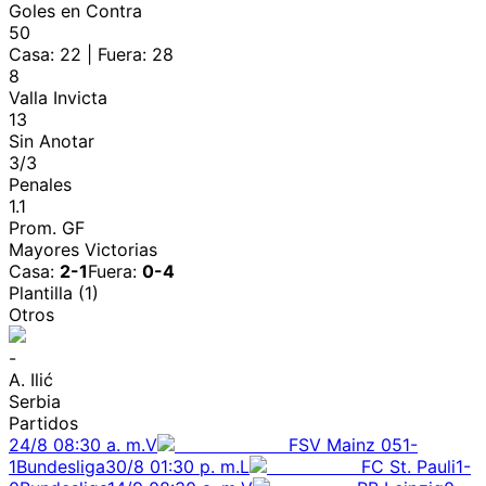
Goles en Contra
50
Casa:
22
| Fuera:
28
8
Valla Invicta
13
Sin Anotar
3
/
3
Penales
1.1
Prom. GF
Mayores Victorias
Casa:
2-1
Fuera:
0-4
Plantilla (
1
)
Otros
-
A. Ilić
Serbia
Partidos
24/8
08:30 a. m.
V
FSV Mainz 05
1-
1
Bundesliga
30/8
01:30 p. m.
L
FC St. Pauli
1-