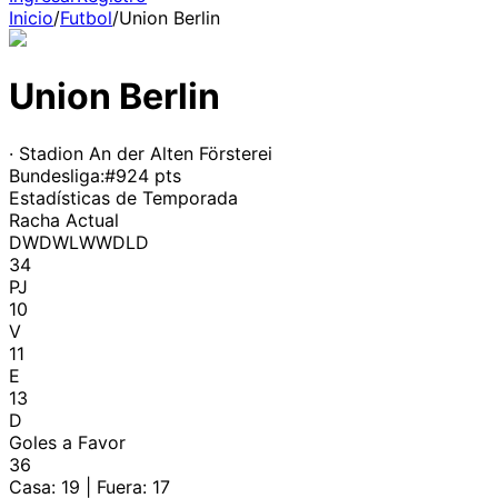
Inicio
/
Futbol
/
Union Berlin
Union Berlin
· Stadion An der Alten Försterei
Bundesliga
:
#
9
24
pts
Estadísticas de Temporada
Racha Actual
D
W
D
W
L
W
W
D
L
D
34
PJ
10
V
11
E
13
D
Goles a Favor
36
Casa:
19
| Fuera:
17