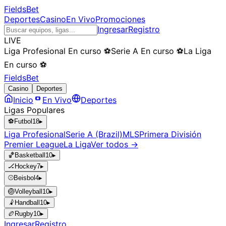
FieldsBet
Deportes
Casino
En Vivo
Promociones
Ingresar
Registro
LIVE
Liga Profesional
En curso
⚽
Serie A
En curso
⚽
La Liga
En curso
⚽
FieldsBet
Casino
Deportes
Inicio
En Vivo
Deportes
Ligas Populares
⚽
Futbol
18
▸
Liga Profesional
Serie A (Brazil)
MLS
Primera División
Premier League
La Liga
Ver todos →
🏀
Basketball
10
▸
🏒
Hockey
7
▸
⚾
Beisbol
4
▸
🏐
Volleyball
10
▸
🤾
Handball
10
▸
🏉
Rugby
10
▸
Ingresar
Registro