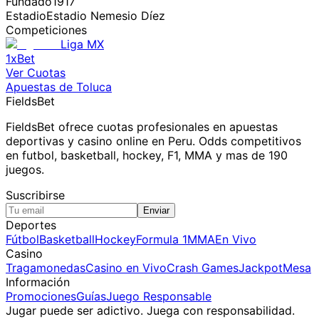
Fundado
1917
Estadio
Estadio Nemesio Díez
Competiciones
Liga MX
1xBet
Ver Cuotas
Apuestas de
Toluca
FieldsBet
FieldsBet ofrece cuotas profesionales en apuestas
deportivas y casino online en Peru. Odds competitivos
en futbol, basketball, hockey, F1, MMA y mas de 190
juegos.
Suscribirse
Enviar
Deportes
Fútbol
Basketball
Hockey
Formula 1
MMA
En Vivo
Casino
Tragamonedas
Casino en Vivo
Crash Games
Jackpot
Mesa
Información
Promociones
Guías
Juego Responsable
Jugar puede ser adictivo. Juega con responsabilidad.