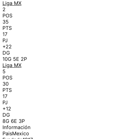
Liga MX
2
POS
35
PTS
17
PJ
+22
DG
10
G
5
E
2
P
Liga MX
5
POS
30
PTS
17
PJ
+12
DG
8
G
6
E
3
P
Información
Pais
Mexico