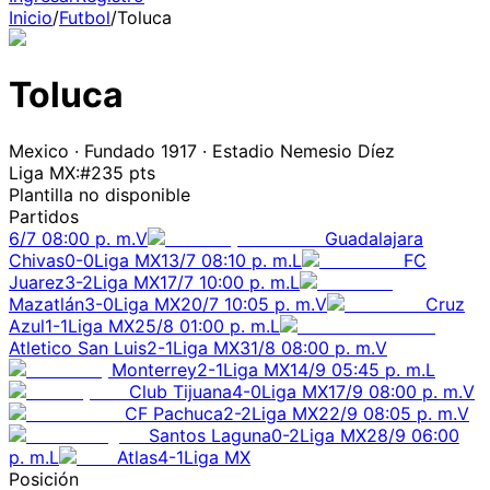
Inicio
/
Futbol
/
Toluca
Toluca
Mexico
· Fundado 1917
· Estadio Nemesio Díez
Liga MX
:
#
2
35
pts
Plantilla no disponible
Partidos
6/7
08:00 p. m.
V
Guadalajara
Chivas
0-0
Liga MX
13/7
08:10 p. m.
L
FC
Juarez
3-2
Liga MX
17/7
10:00 p. m.
L
Mazatlán
3-0
Liga MX
20/7
10:05 p. m.
V
Cruz
Azul
1-1
Liga MX
25/8
01:00 p. m.
L
Atletico San Luis
2-1
Liga MX
31/8
08:00 p. m.
V
Monterrey
2-1
Liga MX
14/9
05:45 p. m.
L
Club Tijuana
4-0
Liga MX
17/9
08:00 p. m.
V
CF Pachuca
2-2
Liga MX
22/9
08:05 p. m.
V
Santos Laguna
0-2
Liga MX
28/9
06:00
p. m.
L
Atlas
4-1
Liga MX
Posición