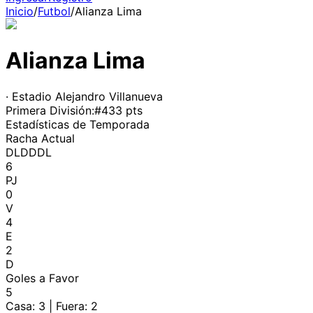
Inicio
/
Futbol
/
Alianza Lima
Alianza Lima
· Estadio Alejandro Villanueva
Primera División
:
#
4
33
pts
Estadísticas de Temporada
Racha Actual
D
L
D
D
D
L
6
PJ
0
V
4
E
2
D
Goles a Favor
5
Casa:
3
| Fuera:
2