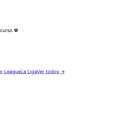
 curso
⚽
er League
La Liga
Ver todos →