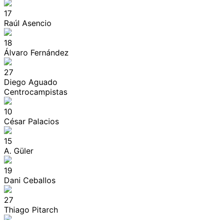
17
Raúl Asencio
18
Álvaro Fernández
27
Diego Aguado
Centrocampistas
10
César Palacios
15
A. Güler
19
Dani Ceballos
27
Thiago Pitarch