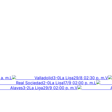
 a. m.
L
Valladolid
3-0
La Liga
29/8
02:30 p. m.
V
Real Sociedad
2-0
La Liga
17/9
02:00 p. m.
L
Alaves
3-2
La Liga
29/9
02:00 p. m.
V