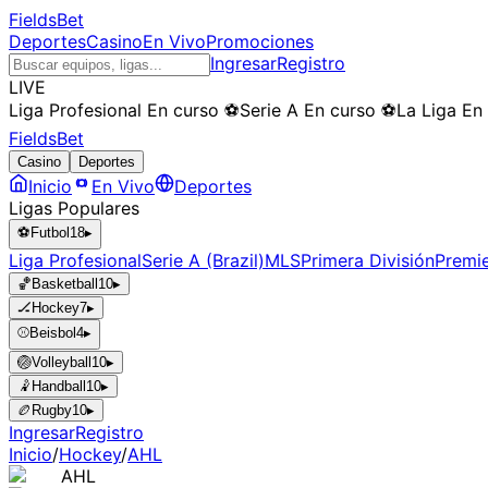
FieldsBet
Deportes
Casino
En Vivo
Promociones
Ingresar
Registro
LIVE
Liga Profesional
En curso
⚽
Serie A
En curso
⚽
La Liga
En
FieldsBet
Casino
Deportes
Inicio
En Vivo
Deportes
Ligas Populares
⚽
Futbol
18
▸
Liga Profesional
Serie A (Brazil)
MLS
Primera División
Premi
🏀
Basketball
10
▸
🏒
Hockey
7
▸
⚾
Beisbol
4
▸
🏐
Volleyball
10
▸
🤾
Handball
10
▸
🏉
Rugby
10
▸
Ingresar
Registro
Inicio
/
Hockey
/
AHL
AHL