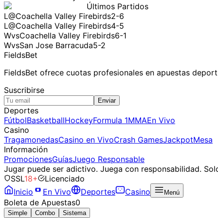
Últimos Partidos
L
@
Coachella Valley Firebirds
2-6
L
@
Coachella Valley Firebirds
4-5
W
vs
Coachella Valley Firebirds
6-1
W
vs
San Jose Barracuda
5-2
FieldsBet
FieldsBet ofrece cuotas profesionales en apuestas deport
Suscribirse
Enviar
Deportes
Fútbol
Basketball
Hockey
Formula 1
MMA
En Vivo
Casino
Tragamonedas
Casino en Vivo
Crash Games
Jackpot
Mesa
Información
Promociones
Guías
Juego Responsable
Jugar puede ser adictivo. Juega con responsabilidad. Sol
SSL
18+
Licenciado
Inicio
En Vivo
Deportes
Casino
Menú
Boleta de Apuestas
0
Simple
Combo
Sistema