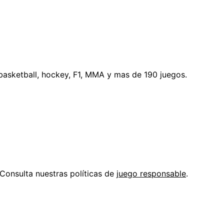
 basketball, hockey, F1, MMA y mas de 190 juegos.
Consulta nuestras políticas de
juego responsable
.