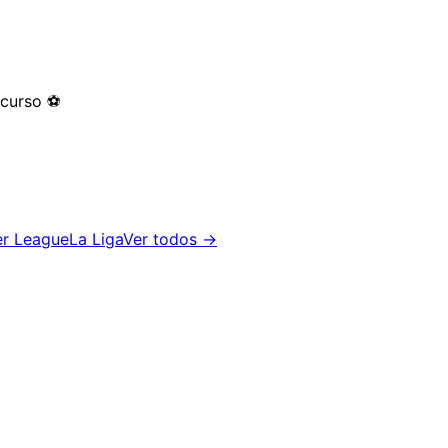
 curso
⚽
er League
La Liga
Ver todos →