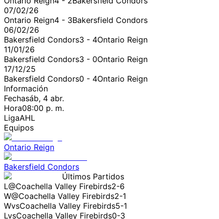
Ontario Reign
4
-
2
Bakersfield Condors
07/02/26
Ontario Reign
4
-
3
Bakersfield Condors
06/02/26
Bakersfield Condors
3
-
4
Ontario Reign
11/01/26
Bakersfield Condors
3
-
0
Ontario Reign
17/12/25
Bakersfield Condors
0
-
4
Ontario Reign
Información
Fecha
sáb, 4 abr.
Hora
08:00 p. m.
Liga
AHL
Equipos
Ontario Reign
Bakersfield Condors
Últimos Partidos
L
@
Coachella Valley Firebirds
2-6
W
@
Coachella Valley Firebirds
2-1
W
vs
Coachella Valley Firebirds
5-1
L
vs
Coachella Valley Firebirds
0-3