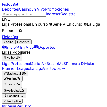
FieldsBet
Deportes
Casino
En Vivo
Promociones
Ingresar
Registro
LIVE
Liga Profesional
En curso
⚽
Serie A
En curso
⚽
La Liga
En curso
⚽
FieldsBet
Casino
Deportes
Inicio
En Vivo
Deportes
Ligas Populares
⚽
Futbol
18
▸
Liga Profesional
Serie A (Brazil)
MLS
Primera División
Premier League
La Liga
Ver todos →
🏀
Basketball
10
▸
🏒
Hockey
7
▸
⚾
Beisbol
4
▸
🏐
Volleyball
10
▸
🤾
Handball
10
▸
🏉
Rugby
10
▸
Ingresar
Registro